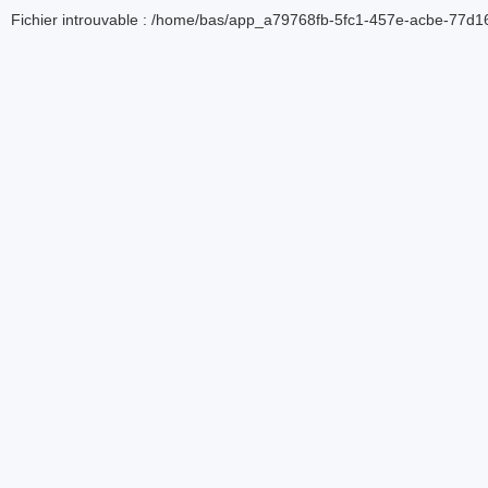
Fichier introuvable : /home/bas/app_a79768fb-5fc1-457e-acbe-77d16d