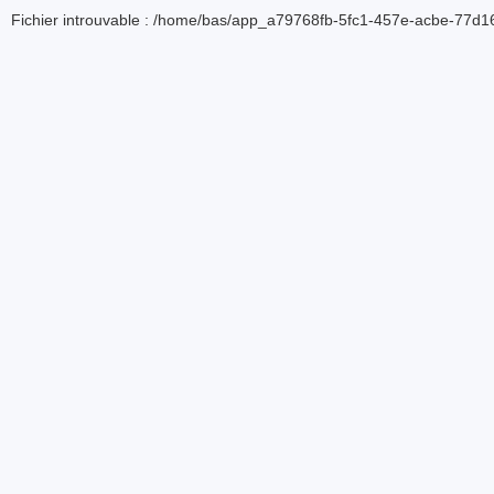
Fichier introuvable : /home/bas/app_a79768fb-5fc1-457e-acbe-77d16d