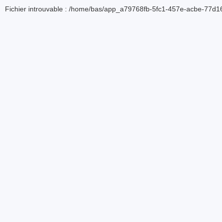
Fichier introuvable : /home/bas/app_a79768fb-5fc1-457e-acbe-77d16d