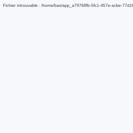
Fichier introuvable : /home/bas/app_a79768fb-5fc1-457e-acbe-77d16d