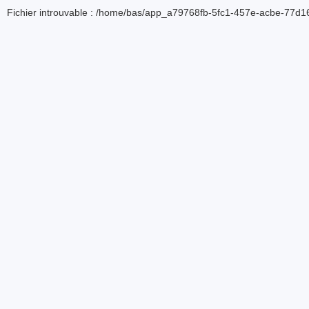
Fichier introuvable : /home/bas/app_a79768fb-5fc1-457e-acbe-77d16d