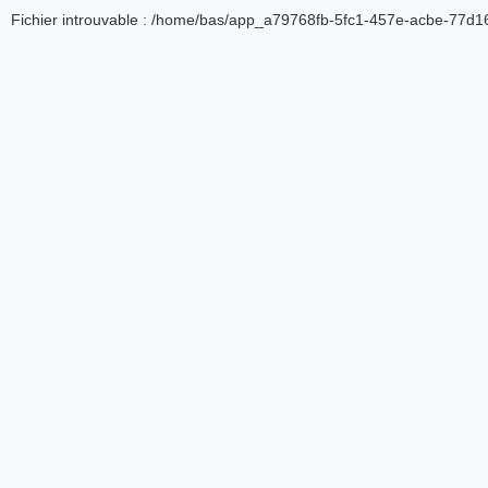
Fichier introuvable : /home/bas/app_a79768fb-5fc1-457e-acbe-77d16d