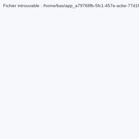
Fichier introuvable : /home/bas/app_a79768fb-5fc1-457e-acbe-77d16d