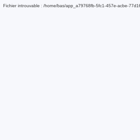
Fichier introuvable : /home/bas/app_a79768fb-5fc1-457e-acbe-77d16d