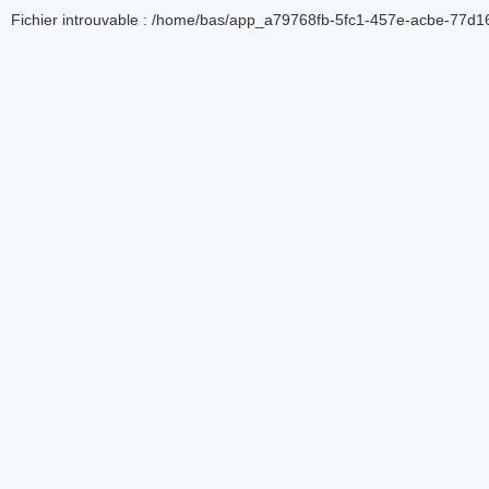
Fichier introuvable : /home/bas/app_a79768fb-5fc1-457e-acbe-77d16d