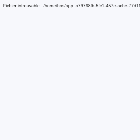
Fichier introuvable : /home/bas/app_a79768fb-5fc1-457e-acbe-77d16d