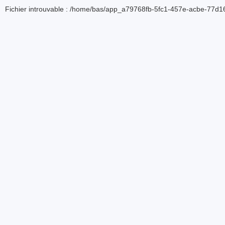
Fichier introuvable : /home/bas/app_a79768fb-5fc1-457e-acbe-77d16d