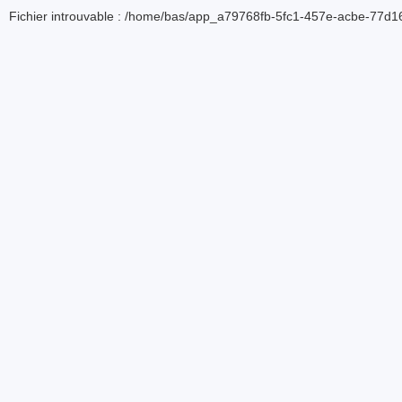
Fichier introuvable : /home/bas/app_a79768fb-5fc1-457e-acbe-77d16d