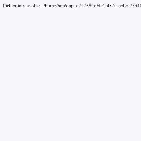
Fichier introuvable : /home/bas/app_a79768fb-5fc1-457e-acbe-77d16d