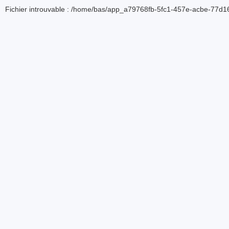
Fichier introuvable : /home/bas/app_a79768fb-5fc1-457e-acbe-77d16d