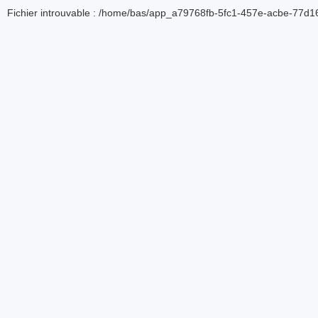
Fichier introuvable : /home/bas/app_a79768fb-5fc1-457e-acbe-77d16d