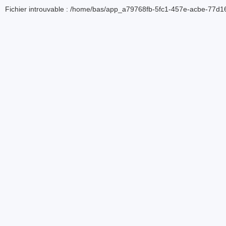
Fichier introuvable : /home/bas/app_a79768fb-5fc1-457e-acbe-77d16d