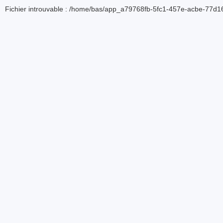
Fichier introuvable : /home/bas/app_a79768fb-5fc1-457e-acbe-77d16d