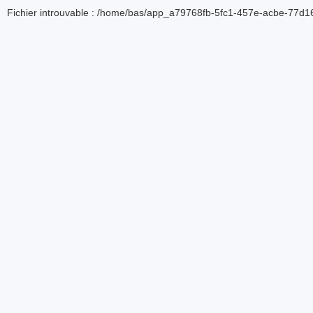
Fichier introuvable : /home/bas/app_a79768fb-5fc1-457e-acbe-77d16d