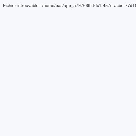
Fichier introuvable : /home/bas/app_a79768fb-5fc1-457e-acbe-77d16d