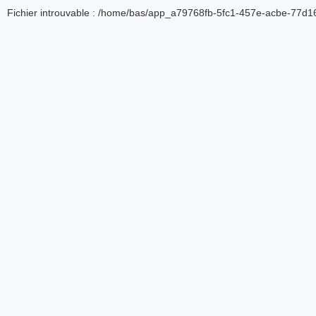
Fichier introuvable : /home/bas/app_a79768fb-5fc1-457e-acbe-77d16d