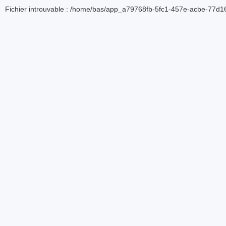
Fichier introuvable : /home/bas/app_a79768fb-5fc1-457e-acbe-77d16d