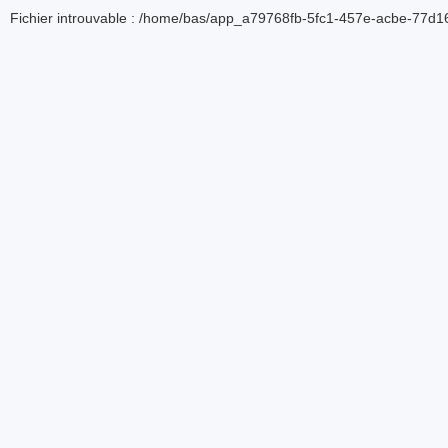
Fichier introuvable : /home/bas/app_a79768fb-5fc1-457e-acbe-77d16d