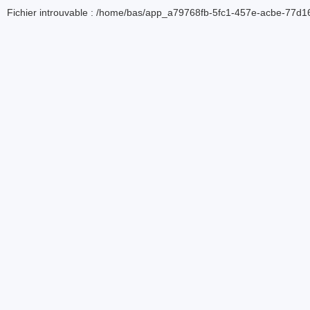
Fichier introuvable : /home/bas/app_a79768fb-5fc1-457e-acbe-77d16d