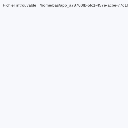
Fichier introuvable : /home/bas/app_a79768fb-5fc1-457e-acbe-77d16d