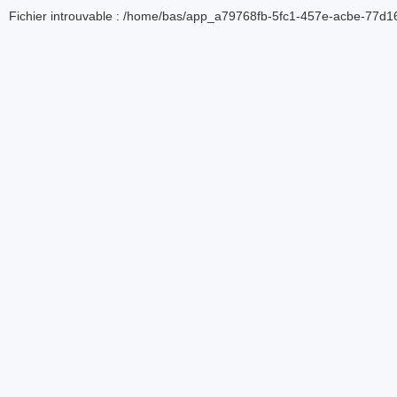
Fichier introuvable : /home/bas/app_a79768fb-5fc1-457e-acbe-77d16d