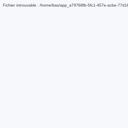
Fichier introuvable : /home/bas/app_a79768fb-5fc1-457e-acbe-77d16d