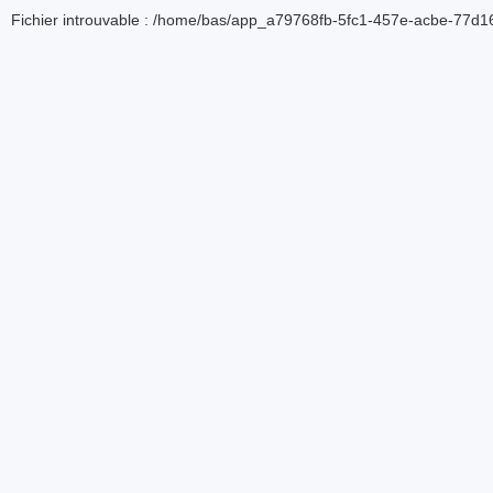
Fichier introuvable : /home/bas/app_a79768fb-5fc1-457e-acbe-77d16d