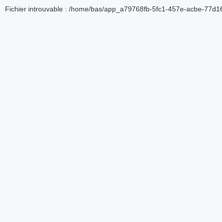
Fichier introuvable : /home/bas/app_a79768fb-5fc1-457e-acbe-77d16d