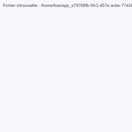
Fichier introuvable : /home/bas/app_a79768fb-5fc1-457e-acbe-77d16d