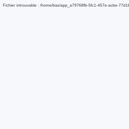
Fichier introuvable : /home/bas/app_a79768fb-5fc1-457e-acbe-77d16d