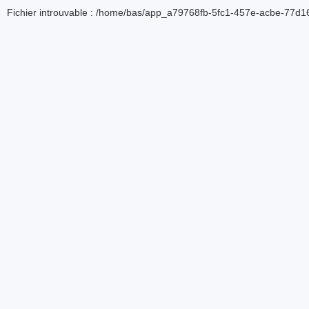
Fichier introuvable : /home/bas/app_a79768fb-5fc1-457e-acbe-77d16d