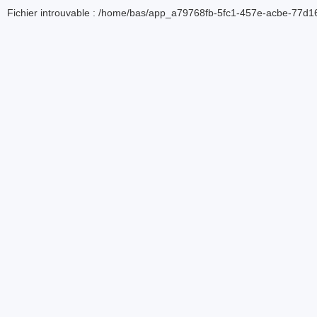
Fichier introuvable : /home/bas/app_a79768fb-5fc1-457e-acbe-77d16d