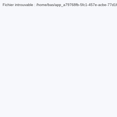
Fichier introuvable : /home/bas/app_a79768fb-5fc1-457e-acbe-77d16d