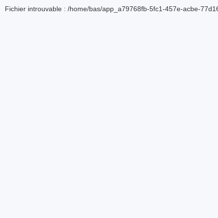
Fichier introuvable : /home/bas/app_a79768fb-5fc1-457e-acbe-77d16d