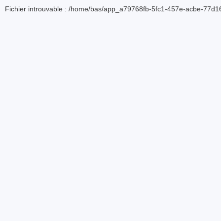
Fichier introuvable : /home/bas/app_a79768fb-5fc1-457e-acbe-77d16d