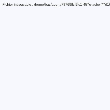
Fichier introuvable : /home/bas/app_a79768fb-5fc1-457e-acbe-77d16d