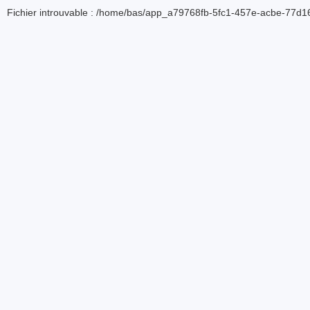
Fichier introuvable : /home/bas/app_a79768fb-5fc1-457e-acbe-77d16d