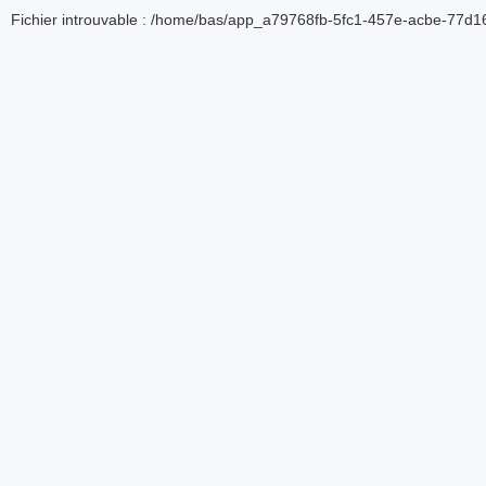
Fichier introuvable : /home/bas/app_a79768fb-5fc1-457e-acbe-77d16d