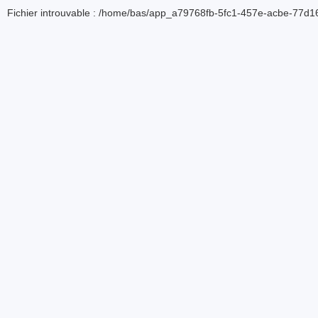
Fichier introuvable : /home/bas/app_a79768fb-5fc1-457e-acbe-77d16d