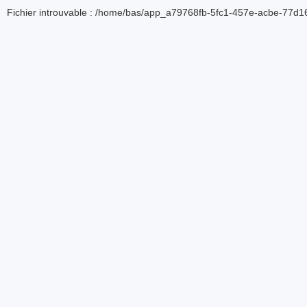
Fichier introuvable : /home/bas/app_a79768fb-5fc1-457e-acbe-77d16d