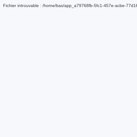
Fichier introuvable : /home/bas/app_a79768fb-5fc1-457e-acbe-77d16d