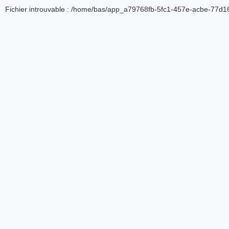
Fichier introuvable : /home/bas/app_a79768fb-5fc1-457e-acbe-77d16d