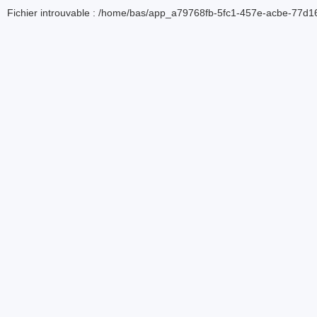
Fichier introuvable : /home/bas/app_a79768fb-5fc1-457e-acbe-77d16d