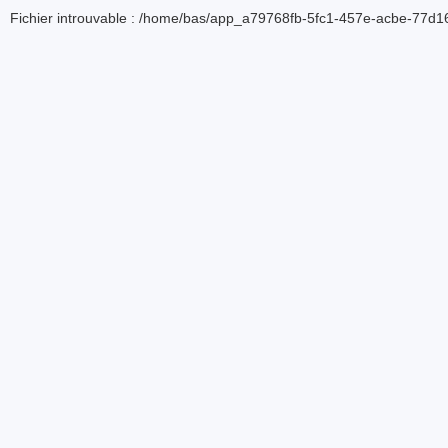
Fichier introuvable : /home/bas/app_a79768fb-5fc1-457e-acbe-77d16d