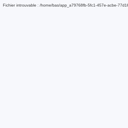
Fichier introuvable : /home/bas/app_a79768fb-5fc1-457e-acbe-77d16d