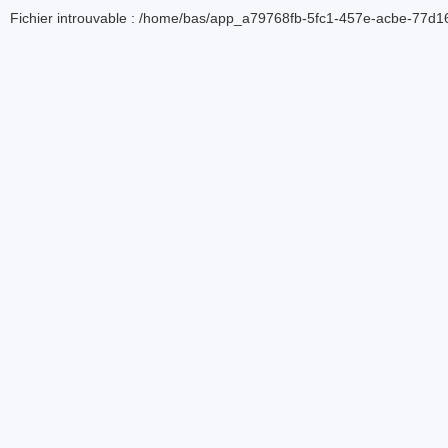
Fichier introuvable : /home/bas/app_a79768fb-5fc1-457e-acbe-77d16d