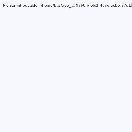
Fichier introuvable : /home/bas/app_a79768fb-5fc1-457e-acbe-77d16d