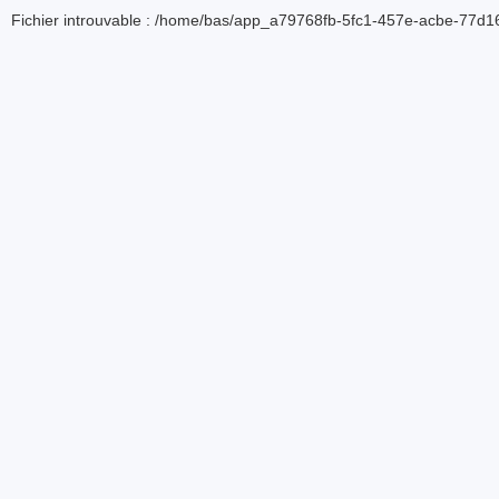
Fichier introuvable : /home/bas/app_a79768fb-5fc1-457e-acbe-77d16d