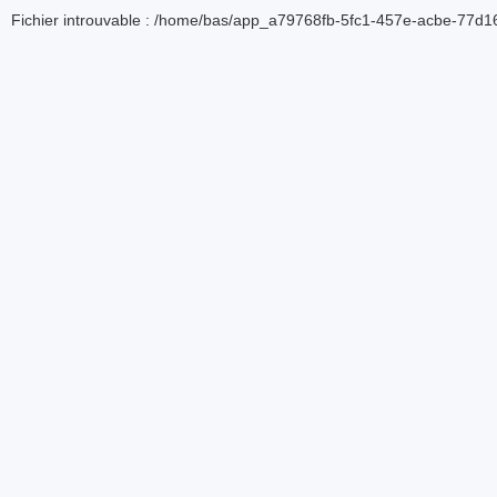
Fichier introuvable : /home/bas/app_a79768fb-5fc1-457e-acbe-77d16d