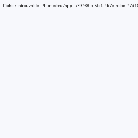
Fichier introuvable : /home/bas/app_a79768fb-5fc1-457e-acbe-77d16d